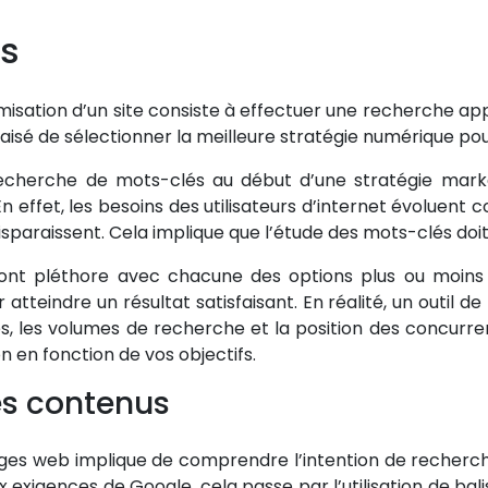
és
misation d’un site consiste à effectuer une recherche a
 aisé de sélectionner la meilleure stratégie numérique pou
recherche de mots-clés au début d’une stratégie marke
 En effet, les besoins des utilisateurs d’internet évoluen
paraissent. Cela implique que l’étude des mots-clés doit ê
ont pléthore avec chacune des options plus ou moins di
our atteindre un résultat satisfaisant. En réalité, un outil 
, les volumes de recherche et la position des concurren
n en fonction de vos objectifs.
des contenus
ges web implique de comprendre l’intention de recherch
xigences de Google, cela passe par l’utilisation de balis