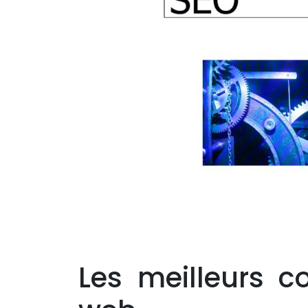
Site
WordPress
Site
Prestashop
Refonte
site
internet
Audit
et
sécurité
site
internet
Les meilleurs co
Création
maquettes
site