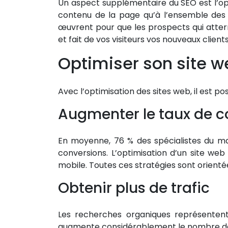
Un aspect supplémentaire du SEO est l’opt
developer
contenu de la page qu’à l’ensemble des 
œuvrent pour que les prospects qui atterr
Télémarketing
et fait de vos visiteurs vos nouveaux clients
Social
Optimiser son site web
selling
BtoB
Avec l’optimisation des sites web, il est p
Liens
Augmenter le taux de c
commerciaux
Inbound
En moyenne, 76 % des spécialistes du mar
et
conversions. L’optimisation d’un site web
content
mobile. Toutes ces stratégies sont orientée
marketing
Obtenir plus de trafic
Emailing
et
Les recherches organiques représentent
Sms
augmente considérablement le nombre de v