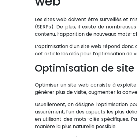
web
web
Les sites web doivent être surveillés et 
Référencement
(SERPs). De plus, il existe de nombreuses 
naturel
contenu, l’apparition de nouveaux mots-clé
Référencement
L’optimisation d’un site web répond donc
naturel
cet article les clés pour l’optimisation de 
Cocon
Optimisation de site 
sémantique
Campagne
Optimiser un site web consiste à exploiter
de
générer plus de visite, augmenter la conve
Netlinking
Usuellement, on désigne l’optimisation p
assurément, l’un des aspects les plus délic
Marketing
en utilisant des mots-clés spécifiques. Pa
payant
manière la plus naturelle possible.
Business