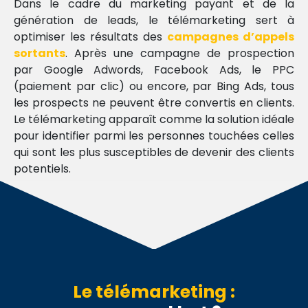
Dans le cadre du marketing payant et de la
génération de leads, le télémarketing sert à
Rédaction
optimiser les résultats des
campagnes d’appels
de
sortants
. Après une campagne de prospection
contenu
par Google Adwords, Facebook Ads, le PPC
(paiement par clic) ou encore, par Bing Ads, tous
Rédaction
les prospects ne peuvent être convertis en clients.
optimisée
Le télémarketing apparaît comme la solution idéale
SEO
pour identifier parmi les personnes touchées celles
qui sont les plus susceptibles de devenir des clients
Fiches
potentiels.
Produits
Le télémarketing :