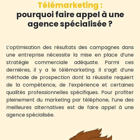
Télémarketing :
Site
pourquoi faire appel à une
WordPress
agence spécialisée ?
Site
Prestashop
L’optimisation des résultats des campagnes dans
Refonte
une entreprise nécessite la mise en place d’une
site
stratégie commerciale adéquate. Parmi ces
internet
dernières, il y a le télémarketing. Il s’agit d’une
méthode de prospection dont la réussite requiert
Audit
de la compétence, de l’expérience et certaines
et
qualités professionnelles spécifiques. Pour profiter
sécurité
pleinement du marketing par téléphone, l’une des
site
meilleures alternatives est de faire appel à une
internet
agence spécialisée.
Création
maquettes
site