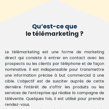
developer
Télémarketing
Qu’est-ce que
Social
selling
le télémarketing ?
BtoB
Liens
Le télémarketing est une forme de marketing
commerciaux
direct qui consiste à entrer en contact avec les
prospects ou les clients par téléphone et de façon
Inbound
nominative. Il est indispensable pour transmettre
et
une information précise à but commercial à une
content
cible. L’objectif est de susciter auprès de cette
marketing
dernière l’intérêt de s’offrir les produits ou les
services de l’entreprise qui réalise la campagne de
Emailing
télévente. Quelques fois, il est utilisé pour prendre
et
rendez-vous.
Sms