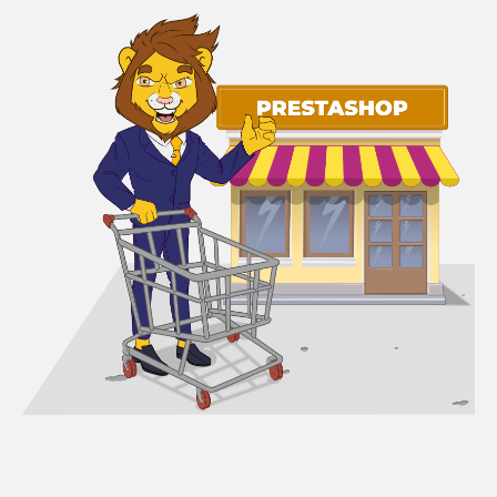
Rédaction
de
contenu
Rédaction
optimisée
SEO
Fiches
Produits