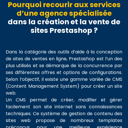
Pourquoi recourir aux services
Site
d’une agence spécialisée
WordPress
dans la création et la vente de
Site
sites Prestashop ?
Prestashop
Refonte
Dans la catégorie des outils d’aide à la conception
site
de sites de ventes en ligne, Prestashop est l’un des
internet
plus utilisés et se démarque de la concurrence par
Audit
ses différentes offres et options de configurations.
et
Selon l’objectif, il existe une gamme variée de CMS
sécurité
(Content Management System) pour créer un site
site
web.
internet
Un CMS permet de créer, modifier et gérer
facilement son site internet sans connaissances
Création
techniques. Ce système de gestion de contenu des
maquettes
sites web propose de nombreux templates
site
préconçus pour une meilleure expérience