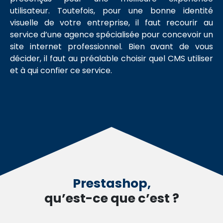
web
utilisateur. Toutefois, pour une bonne identité
visuelle de votre entreprise, il faut recourir au
service d’une agence spécialisée pour concevoir un
Référencement
site internet professionnel. Bien avant de vous
naturel
décider, il faut au préalable choisir quel CMS utiliser
Référencement
et à qui confier ce service.
naturel
Cocon
sémantique
Campagne
de
Netlinking
Prestashop,
Marketing
qu’est-ce que c’est ?
payant
Business