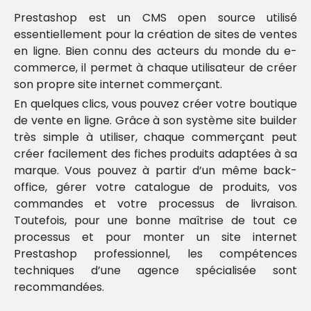
developer
Prestashop est un CMS open source utilisé
essentiellement pour la création de sites de ventes
Télémarketing
en ligne. Bien connu des acteurs du monde du e-
commerce, il permet à chaque utilisateur de créer
Social
son propre site internet commerçant.
selling
En quelques clics, vous pouvez créer votre boutique
BtoB
de vente en ligne. Grâce à son système site builder
très simple à utiliser, chaque commerçant peut
Liens
créer facilement des fiches produits adaptées à sa
commerciaux
marque. Vous pouvez à partir d’un même back-
Inbound
office, gérer votre catalogue de produits, vos
et
commandes et votre processus de livraison.
content
Toutefois, pour une bonne maîtrise de tout ce
marketing
processus et pour monter un site internet
Prestashop professionnel, les compétences
Emailing
techniques d’une agence spécialisée sont
et
recommandées.
Sms